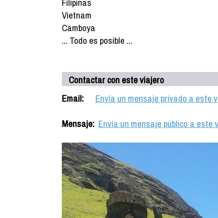
Filipinas
Vietnam
Camboya
... Todo es posible ...
Contactar con este viajero
Email:
Envía un mensaje privado a este v
Mensaje:
Envía un mensaje público a este v