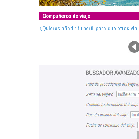
Compañeros de viaje
¿Quieres añadir tu perfil para que otros vi