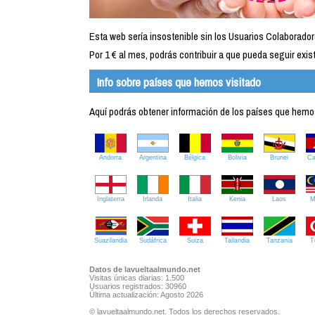
Esta web sería insostenible sin los Usuarios Colaborador
Por 1 € al mes, podrás contribuir a que pueda seguir exist
Info sobre países que hemos visitado
Aquí podrás obtener información de los países que hemos 
Andorra
Argentina
Bélgica
Bolivia
Brunei
C
Inglaterra
Irlanda
Italia
Kenia
Laos
M
Suazilandia
Sudáfrica
Suiza
Tailandia
Tanzania
T
Datos de lavueltaalmundo.net
Visitas únicas diarias: 1.500
Usuarios registrados: 30960
Última actualización: Agosto 2026
© lavueltaalmundo.net. Todos los derechos reservados.