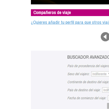
Compañeros de viaje
¿Quieres añadir tu perfil para que otros vi