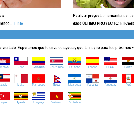
es.
Realizar proyectos humanitarios, es
iendo...
+ info
dado.
ÚLTIMO PROYECTO:
El Khorb
visitado. Esperamos que te sirva de ayuda y que te inspire para tus próximos v
amboya
Chile
Colombia
Costa Rica
Ecuador
España
EEUU
Egipto
alasia
Malta
Marruecos
Nepal
Nicaragua
Panamá
Paraguay
Perú
urquía
Uganda
Uruguay
Vietnam
Zimbabue