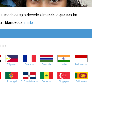
 el modo de agradecerle al mundo lo que nos ha
at, Marruecos
+ info
iajes.
Filipinas
Francia
Gambia
India
Indonesia
Portugal
R.Dominicana
Senegal
Singapur
Sri Lanka