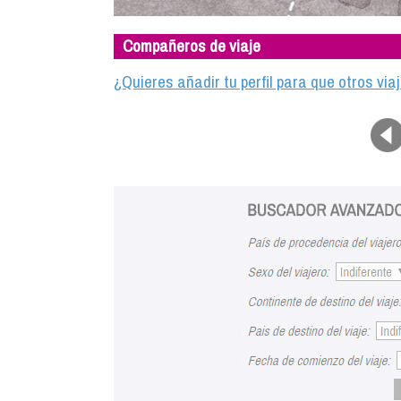
Compañeros de viaje
¿Quieres añadir tu perfil para que otros vi