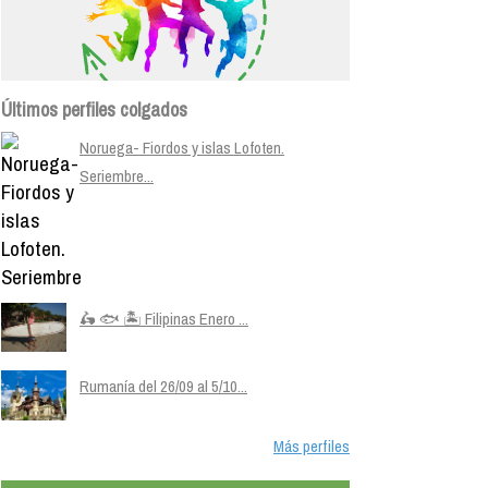
Últimos perfiles colgados
Noruega- Fiordos y islas Lofoten.
Seriembre...
🛵 🐟 🏝️ Filipinas Enero ...
Rumanía del 26/09 al 5/10...
Más perfiles