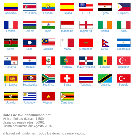
Colombia
Costa Rica
Ecuador
España
EEUU
Egipto
Filipinas
Francia
Gambia
India
Indonesia
Inglaterra
Irlanda
Italia
Kenia
Laos
Malasia
Malta
Marruecos
Nepal
Nicaragua
Panamá
Paraguay
Perú
Portugal
R.Dominicana
Senegal
Singapur
Sri Lanka
Suazilandia
Sudáfrica
Suiza
Tailandia
Tanzania
Turquía
Uganda
Uruguay
Vietnam
Zimbabue
Datos de lavueltaalmundo.net
Visitas únicas diarias: 1.500
Usuarios registrados: 30961
Última actualización: Agosto 2026
© lavueltaalmundo.net. Todos los derechos reservados.