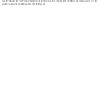
Se prohíbe la reproducción total o parcial de todos los textos de esta web sin la
autorización expresa de los titulares.