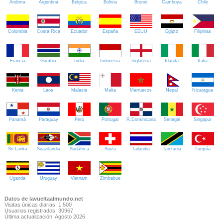
Andorra
Argentina
Bélgica
Bolivia
Brunei
Camboya
Chile
Colombia
Costa Rica
Ecuador
España
EEUU
Egipto
Filipinas
Francia
Gambia
India
Indonesia
Inglaterra
Irlanda
Italia
Kenia
Laos
Malasia
Malta
Marruecos
Nepal
Nicaragua
Panamá
Paraguay
Perú
Portugal
R.Dominicana
Senegal
Singapur
Sri Lanka
Suazilandia
Sudáfrica
Suiza
Tailandia
Tanzania
Turquía
Uganda
Uruguay
Vietnam
Zimbabue
Datos de lavueltaalmundo.net
Visitas únicas diarias: 1.500
Usuarios registrados: 30967
Última actualización: Agosto 2026