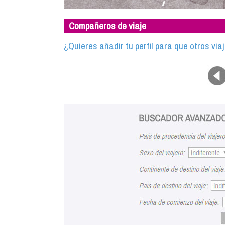
Compañeros de viaje
¿Quieres añadir tu perfil para que otros vi