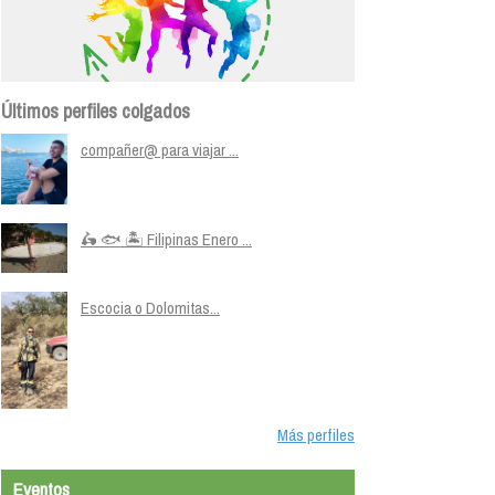
Últimos perfiles colgados
compañer@ para viajar ...
🛵 🐟 🏝️ Filipinas Enero ...
Escocia o Dolomitas...
Más perfiles
Eventos