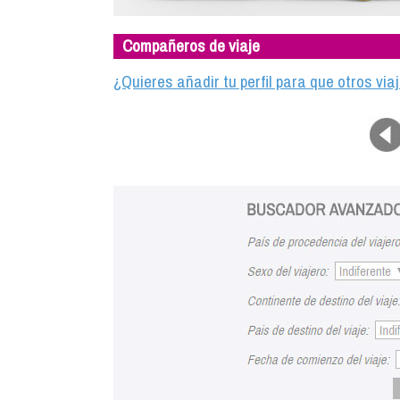
Compañeros de viaje
¿Quieres añadir tu perfil para que otros vi