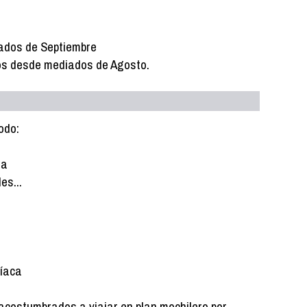
iados de Septiembre
os desde mediados de Agosto.
odo:
ra
es...
síaca
' acostumbrados a viajar en plan mochilero por