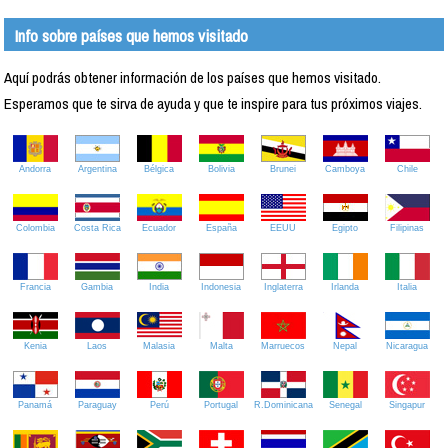
Info sobre países que hemos visitado
Aquí podrás obtener información de los países que hemos visitado.
Esperamos que te sirva de ayuda y que te inspire para tus próximos viajes.
Andorra
Argentina
Bélgica
Bolivia
Brunei
Camboya
Chile
Colombia
Costa Rica
Ecuador
España
EEUU
Egipto
Filipinas
Francia
Gambia
India
Indonesia
Inglaterra
Irlanda
Italia
Kenia
Laos
Malasia
Malta
Marruecos
Nepal
Nicaragua
Panamá
Paraguay
Perú
Portugal
R.Dominicana
Senegal
Singapur