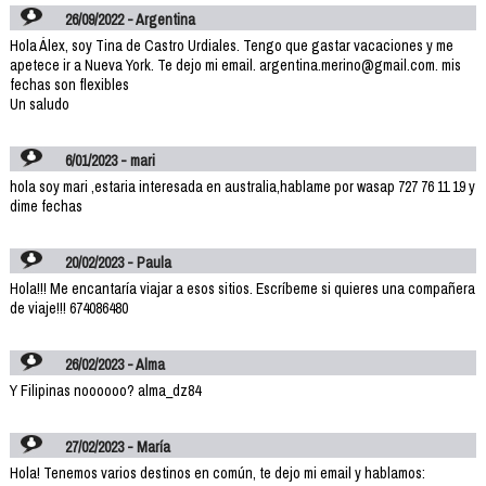
26/09/2022 - Argentina
Hola Álex, soy Tina de Castro Urdiales. Tengo que gastar vacaciones y me
apetece ir a Nueva York. Te dejo mi email. argentina.merino@gmail.com. mis
fechas son flexibles
Un saludo
6/01/2023 - mari
hola soy mari ,estaria interesada en australia,hablame por wasap 727 76 11 19 y
dime fechas
20/02/2023 - Paula
Hola!!! Me encantaría viajar a esos sitios. Escríbeme si quieres una compañera
de viaje!!! 674086480
26/02/2023 - Alma
Y Filipinas noooooo? alma_dz84
27/02/2023 - María
Hola! Tenemos varios destinos en común, te dejo mi email y hablamos: