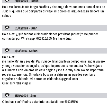
30/03/2024 - Jesús
Hola me llamo Jesús tengo 48 años y dispongo de vacaciones para el mes de
Julio si quieres que compartimos viaje, mi correo es algudea@gmail.com ,un
saludo
31/03/2024 - Juan
Hola Alex: ¿Qué fechas e itinerario tienes previstas (aprox.)? Me puedes
contactar por Whatsapp: 672.90.16.65. Me llamo Juan
7/04/2024 - Mirian
Hola Alex,
me llamo Mirian y soy del País Vasco. Islandia lleva tiempo en mi radar viajero
y tengo vacaciones en julio, así que tu propuesta me cuadra. Ya he viajado
alguna vez con viajeros de esta página y me fue muy bien. No me importaría
repetir experiencia. Si todavía buscais a alguien me puedes escribir y
seguimos hablando. Mi correo es miriands80@gmail.com
Gracias y feliz viajes!
15/04/2024 - Ana
Q fechas son? Podria estar interesada Mi tfno 699288546