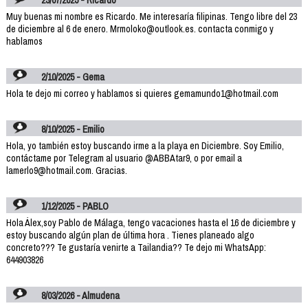
Muy buenas mi nombre es Ricardo. Me interesaría filipinas. Tengo libre del 23
de diciembre al 6 de enero. Mrmoloko@outlook.es. contacta conmigo y
hablamos
2/10/2025 - Gema
Hola te dejo mi correo y hablamos si quieres gemamundo1@hotmail.com
8/10/2025 - Emilio
Hola, yo también estoy buscando irme a la playa en Diciembre. Soy Emilio,
contáctame por Telegram al usuario @ABBAtar9, o por email a
lamerlo9@hotmail.com. Gracias.
1/12/2025 - PABLO
Hola Álex,soy Pablo de Málaga, tengo vacaciones hasta el 16 de diciembre y
estoy buscando algún plan de última hora . Tienes planeado algo
concreto??? Te gustaría venirte a Tailandia?? Te dejo mi WhatsApp:
644903826
8/03/2026 - Almudena