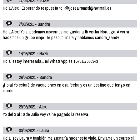
17/02/2021 - JOSE
Hola Alex.. Esperando respuesta toi 😂joseairamsd@hotmail.es
7/03/2021 - Sandra
Hola Alex! Yo sí podemos movernos me gustaría tb visitar Noruega. A ver si
hacemos un grupo majo. Te paso mi insta y hablamos sandra_sandy
14/03/2021 - Nazli
Hola, estoy interesada... mi WhatsApp es +573117550343
29/03/2021 - Sandra
¡Hola! Yo estaré de vacaciones en esa fecha y es un destino que tengo en
mente.
29/03/2021 - Alex
Yo del 3 al 10 de Julio voy.Ya he pagado la reserva.
30/03/2021 - Laura
Hola, soy Laura y también me gustaría hacer este viaje. Envíame un correo si