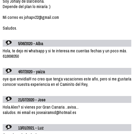
Soy Johaly de Barcelona.
Depende del plan lo miraría :)
Mi correo es johapv22@gmail.com
Saludos.
5/06/2020 - Alba
Hola, te dejo mi whatsapp y si te interesa me cuentas fechas y un poco más.
616698350
4/07/2020 - yaiza
oye que envidia!!! no creo que tenga vacaciones este año, pero si me gustaría
conocer vuestra experiencia en el Caminito del Rey,
21/07/2020 - Jose
Hola Alex? si vienes por Gran Canaria ..avisa...
saludos. mi email es joseairamsd@hotmail.es
13/01/2021 - Luz