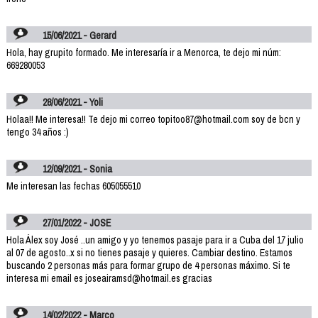
15/06/2021 - Gerard
Hola, hay grupito formado. Me interesaría ir a Menorca, te dejo mi núm:
669280053
28/06/2021 - Yoli
Holaa!! Me interesa!! Te dejo mi correo topitoo87@hotmail.com soy de bcn y
tengo 34 años :)
12/09/2021 - Sonia
Me interesan las fechas 605055510
27/01/2022 - JOSE
Hola Álex soy José ..un amigo y yo tenemos pasaje para ir a Cuba del 17 julio
al 07 de agosto..x si no tienes pasaje y quieres. Cambiar destino. Estamos
buscando 2 personas más para formar grupo de 4 personas máximo. Si te
interesa mi email es joseairamsd@hotmail.es gracias
14/02/2022 - Marco