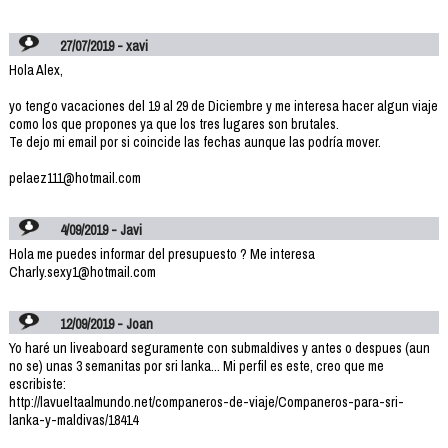
27/07/2019 - xavi
Hola Alex,
yo tengo vacaciones del 19 al 29 de Diciembre y me interesa hacer algun viaje
como los que propones ya que los tres lugares son brutales.
Te dejo mi email por si coincide las fechas aunque las podría mover.
pelaez111@hotmail.com
4/09/2019 - Javi
Hola me puedes informar del presupuesto ? Me interesa
Charly.sexy1@hotmail.com
12/09/2019 - Joan
Yo haré un liveaboard seguramente con submaldives y antes o despues (aun
no se) unas 3 semanitas por sri lanka... Mi perfil es este, creo que me
escribiste:
http://lavueltaalmundo.net/companeros-de-viaje/Companeros-para-sri-
lanka-y-maldivas/18414