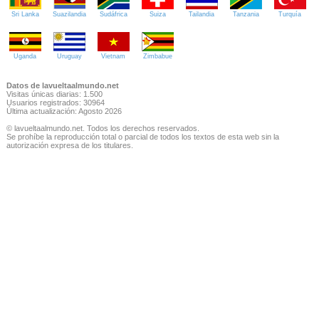
Sri Lanka
Suazilandia
Sudáfrica
Suiza
Tailandia
Tanzania
Turquía
Uganda
Uruguay
Vietnam
Zimbabue
Datos de lavueltaalmundo.net
Visitas únicas diarias: 1.500
Usuarios registrados: 30964
Última actualización: Agosto 2026
© lavueltaalmundo.net. Todos los derechos reservados.
Se prohíbe la reproducción total o parcial de todos los textos de esta web sin la
autorización expresa de los titulares.