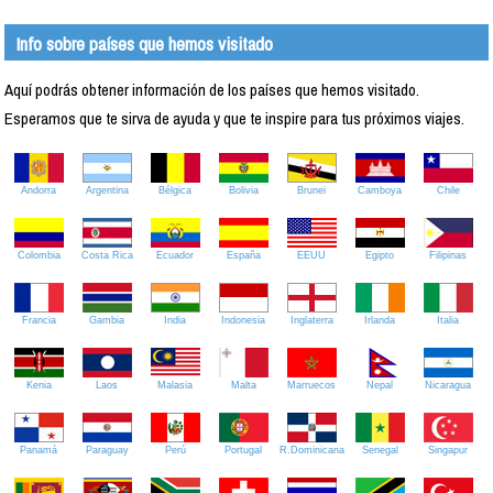
Info sobre países que hemos visitado
Aquí podrás obtener información de los países que hemos visitado.
Esperamos que te sirva de ayuda y que te inspire para tus próximos viajes.
Andorra
Argentina
Bélgica
Bolivia
Brunei
Camboya
Chile
Colombia
Costa Rica
Ecuador
España
EEUU
Egipto
Filipinas
Francia
Gambia
India
Indonesia
Inglaterra
Irlanda
Italia
Kenia
Laos
Malasia
Malta
Marruecos
Nepal
Nicaragua
Panamá
Paraguay
Perú
Portugal
R.Dominicana
Senegal
Singapur