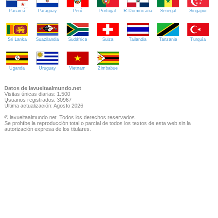
Panamá
Paraguay
Perú
Portugal
R.Dominicana
Senegal
Singapur
Sri Lanka
Suazilandia
Sudáfrica
Suiza
Tailandia
Tanzania
Turquía
Uganda
Uruguay
Vietnam
Zimbabue
Datos de lavueltaalmundo.net
Visitas únicas diarias: 1.500
Usuarios registrados: 30967
Última actualización: Agosto 2026
© lavueltaalmundo.net. Todos los derechos reservados.
Se prohíbe la reproducción total o parcial de todos los textos de esta web sin la
autorización expresa de los titulares.