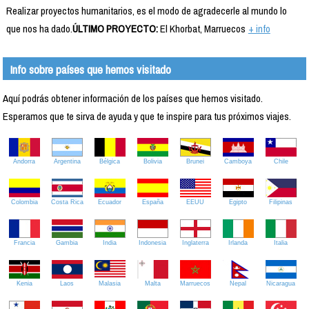
Realizar proyectos humanitarios, es el modo de agradecerle al mundo lo
que nos ha dado.
ÚLTIMO PROYECTO:
El Khorbat, Marruecos
+ info
Info sobre países que hemos visitado
Aquí podrás obtener información de los países que hemos visitado.
Esperamos que te sirva de ayuda y que te inspire para tus próximos viajes.
Andorra
Argentina
Bélgica
Bolivia
Brunei
Camboya
Chile
Colombia
Costa Rica
Ecuador
España
EEUU
Egipto
Filipinas
Francia
Gambia
India
Indonesia
Inglaterra
Irlanda
Italia
Kenia
Laos
Malasia
Malta
Marruecos
Nepal
Nicaragua