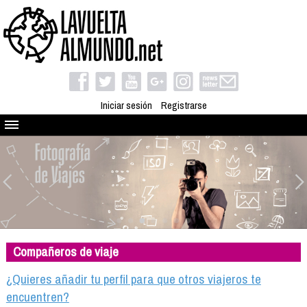
Iniciar sesión
Registrarse
Quienes somos
El proyecto
Blog
Viaja con nosotros
Camino solidario
Compañeros de viaje
Libros
Club de viajes
¿Quieres añadir tu perfil para que otros viajeros te
Compañeros de viaje
encuentren?