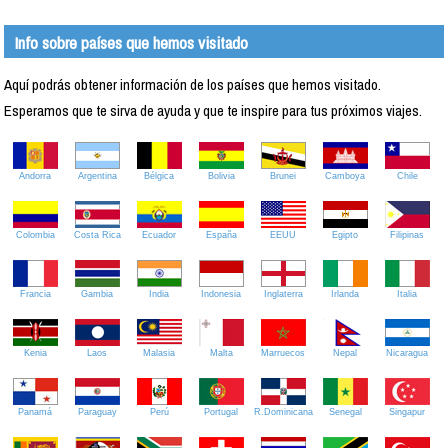
Info sobre países que hemos visitado
Aquí podrás obtener información de los países que hemos visitado.
Esperamos que te sirva de ayuda y que te inspire para tus próximos viajes.
Andorra
Argentina
Bélgica
Bolivia
Brunei
Camboya
Chile
Colombia
Costa Rica
Ecuador
España
EEUU
Egipto
Filipinas
Francia
Gambia
India
Indonesia
Inglaterra
Irlanda
Italia
Kenia
Laos
Malasia
Malta
Marruecos
Nepal
Nicaragua
Panamá
Paraguay
Perú
Portugal
R.Dominicana
Senegal
Singapur