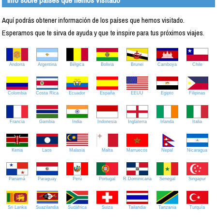
Aquí podrás obtener información de los países que hemos visitado.
Esperamos que te sirva de ayuda y que te inspire para tus próximos viajes.
Andorra
Argentina
Bélgica
Bolivia
Brunei
Camboya
Chile
Colombia
Costa Rica
Ecuador
España
EEUU
Egipto
Filipinas
Francia
Gambia
India
Indonesia
Inglaterra
Irlanda
Italia
Kenia
Laos
Malasia
Malta
Marruecos
Nepal
Nicaragua
Panamá
Paraguay
Perú
Portugal
R.Dominicana
Senegal
Singapur
Sri Lanka
Suazilandia
Sudáfrica
Suiza
Tailandia
Tanzania
Turquía