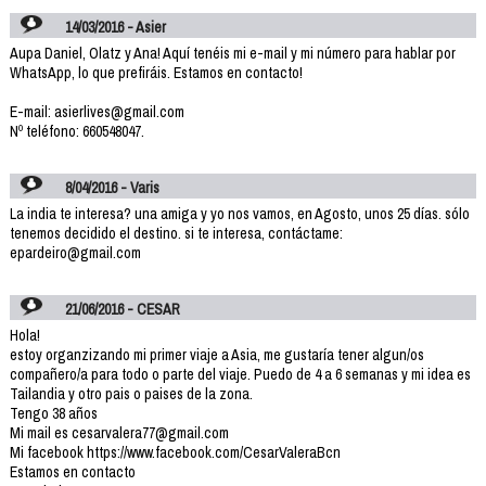
14/03/2016 - Asier
Aupa Daniel, Olatz y Ana! Aquí tenéis mi e-mail y mi número para hablar por
WhatsApp, lo que prefiráis. Estamos en contacto!
E-mail: asierlives@gmail.com
Nº teléfono: 660548047.
8/04/2016 - Varis
La india te interesa? una amiga y yo nos vamos, en Agosto, unos 25 días. sólo
tenemos decidido el destino. si te interesa, contáctame:
epardeiro@gmail.com
21/06/2016 - CESAR
Hola!
estoy organzizando mi primer viaje a Asia, me gustaría tener algun/os
compañero/a para todo o parte del viaje. Puedo de 4 a 6 semanas y mi idea es
Tailandia y otro pais o paises de la zona.
Tengo 38 años
Mi mail es cesarvalera77@gmail.com
Mi facebook https://www.facebook.com/CesarValeraBcn
Estamos en contacto