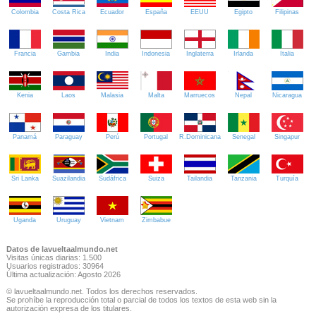
Colombia
Costa Rica
Ecuador
España
EEUU
Egipto
Filipinas
Francia
Gambia
India
Indonesia
Inglaterra
Irlanda
Italia
Kenia
Laos
Malasia
Malta
Marruecos
Nepal
Nicaragua
Panamá
Paraguay
Perú
Portugal
R.Dominicana
Senegal
Singapur
Sri Lanka
Suazilandia
Sudáfrica
Suiza
Tailandia
Tanzania
Turquía
Uganda
Uruguay
Vietnam
Zimbabue
Datos de lavueltaalmundo.net
Visitas únicas diarias: 1.500
Usuarios registrados: 30964
Última actualización: Agosto 2026
© lavueltaalmundo.net. Todos los derechos reservados.
Se prohíbe la reproducción total o parcial de todos los textos de esta web sin la
autorización expresa de los titulares.