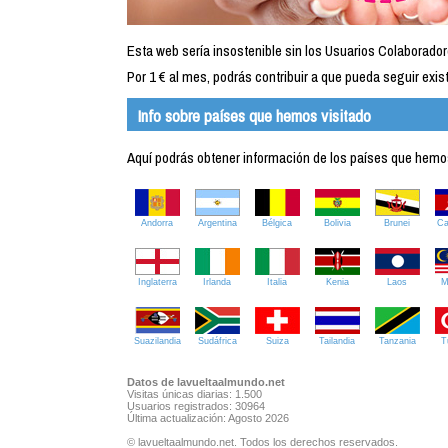
Esta web sería insostenible sin los Usuarios Colaborador
Por 1 € al mes, podrás contribuir a que pueda seguir exist
Info sobre países que hemos visitado
Aquí podrás obtener información de los países que hemos 
Andorra
Argentina
Bélgica
Bolivia
Brunei
C
Inglaterra
Irlanda
Italia
Kenia
Laos
M
Suazilandia
Sudáfrica
Suiza
Tailandia
Tanzania
T
Datos de lavueltaalmundo.net
Visitas únicas diarias: 1.500
Usuarios registrados: 30964
Última actualización: Agosto 2026
© lavueltaalmundo.net. Todos los derechos reservados.