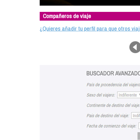
Compañeros de viaje
¿Quieres añadir tu perfil para que otros vi