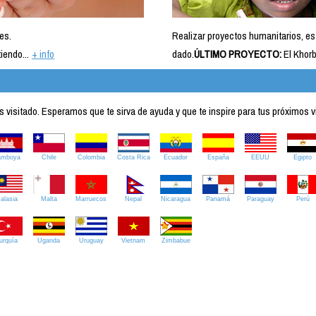
es.
Realizar proyectos humanitarios, es
iendo...
+ info
dado.
ÚLTIMO PROYECTO:
El Khorb
visitado. Esperamos que te sirva de ayuda y que te inspire para tus próximos v
amboya
Chile
Colombia
Costa Rica
Ecuador
España
EEUU
Egipto
alasia
Malta
Marruecos
Nepal
Nicaragua
Panamá
Paraguay
Perú
urquía
Uganda
Uruguay
Vietnam
Zimbabue