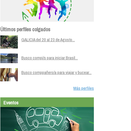
Últimos perfiles colgados
GALICIA del 20 al 23 de Agosto...
Busco compi/s para iniciar Brasil...
Busco comppañero/a para viajar y bucear...
Más perfiles
Eventos