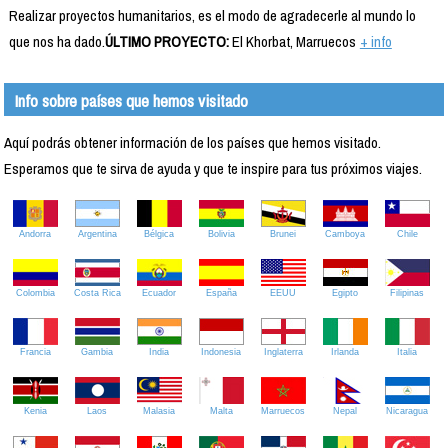
Realizar proyectos humanitarios, es el modo de agradecerle al mundo lo
que nos ha dado.
ÚLTIMO PROYECTO:
El Khorbat, Marruecos
+ info
Info sobre países que hemos visitado
Aquí podrás obtener información de los países que hemos visitado.
Esperamos que te sirva de ayuda y que te inspire para tus próximos viajes.
Andorra
Argentina
Bélgica
Bolivia
Brunei
Camboya
Chile
Colombia
Costa Rica
Ecuador
España
EEUU
Egipto
Filipinas
Francia
Gambia
India
Indonesia
Inglaterra
Irlanda
Italia
Kenia
Laos
Malasia
Malta
Marruecos
Nepal
Nicaragua