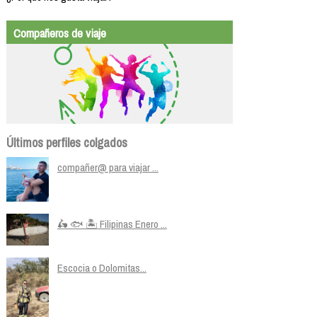
Compañeros de viaje
Últimos perfiles colgados
compañer@ para viajar ...
🛵 🐟 🏝️ Filipinas Enero ...
Escocia o Dolomitas...