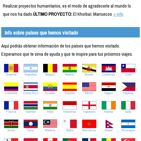
Realizar proyectos humanitarios, es el modo de agradecerle al mundo lo
que nos ha dado.
ÚLTIMO PROYECTO:
El Khorbat, Marruecos
+ info
Info sobre países que hemos visitado
Aquí podrás obtener información de los países que hemos visitado.
Esperamos que te sirva de ayuda y que te inspire para tus próximos viajes.
Andorra
Argentina
Bélgica
Bolivia
Brunei
Camboya
Chile
Colombia
Costa Rica
Ecuador
España
EEUU
Egipto
Filipinas
Francia
Gambia
India
Indonesia
Inglaterra
Irlanda
Italia
Kenia
Laos
Malasia
Malta
Marruecos
Nepal
Nicaragua