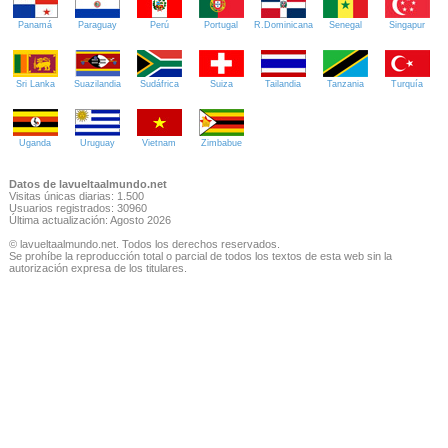
Panamá
Paraguay
Perú
Portugal
R.Dominicana
Senegal
Singapur
Sri Lanka
Suazilandia
Sudáfrica
Suiza
Tailandia
Tanzania
Turquía
Uganda
Uruguay
Vietnam
Zimbabue
Datos de lavueltaalmundo.net
Visitas únicas diarias: 1.500
Usuarios registrados: 30960
Última actualización: Agosto 2026
© lavueltaalmundo.net. Todos los derechos reservados.
Se prohíbe la reproducción total o parcial de todos los textos de esta web sin la
autorización expresa de los titulares.