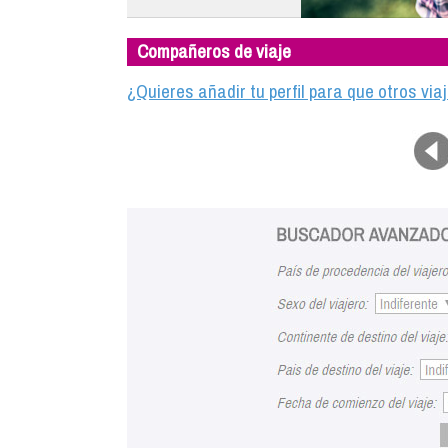
Compañeros de viaje
¿Quieres añadir tu perfil para que otros vi