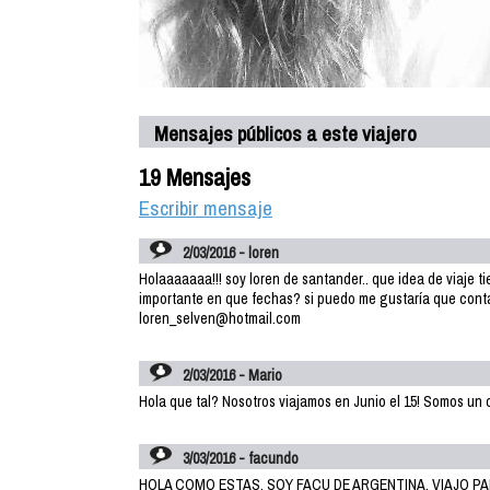
Mensajes públicos a este viajero
19 Mensajes
Escribir mensaje
2/03/2016 - loren
Holaaaaaaa!!! soy loren de santander.. que idea de viaje tien
importante en que fechas? si puedo me gustaría que contar
loren_selven@hotmail.com
2/03/2016 - Mario
Hola que tal? Nosotros viajamos en Junio el 15! Somos un c
3/03/2016 - facundo
HOLA COMO ESTAS, SOY FACU DE ARGENTINA, VIAJO P