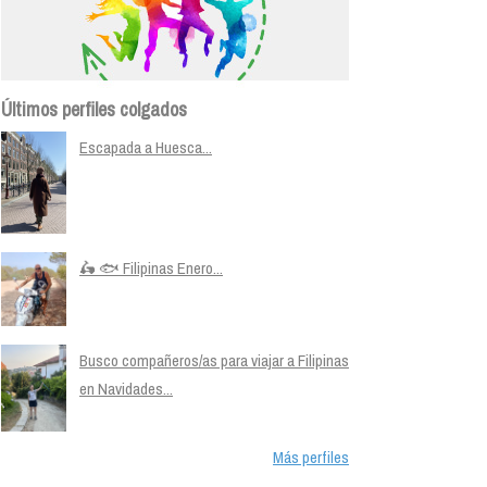
Últimos perfiles colgados
Escapada a Huesca...
🛵 🐟 Filipinas Enero...
Busco compañeros/as para viajar a Filipinas
en Navidades...
Más perfiles