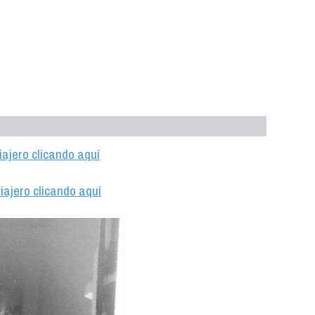
iajero clicando aquí
iajero clicando aquí