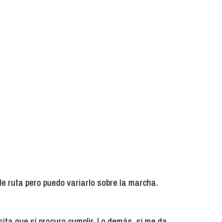
de ruta pero puedo variarlo sobre la marcha.
ita que sí procuro cumplir. Lo demás, si me da