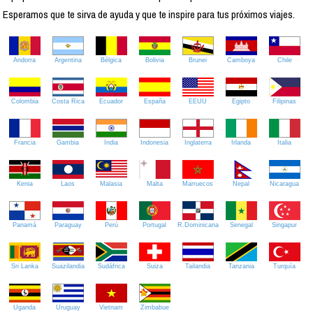
Esperamos que te sirva de ayuda y que te inspire para tus próximos viajes.
Andorra
Argentina
Bélgica
Bolivia
Brunei
Camboya
Chile
Colombia
Costa Rica
Ecuador
España
EEUU
Egipto
Filipinas
Francia
Gambia
India
Indonesia
Inglaterra
Irlanda
Italia
Kenia
Laos
Malasia
Malta
Marruecos
Nepal
Nicaragua
Panamá
Paraguay
Perú
Portugal
R.Dominicana
Senegal
Singapur
Sri Lanka
Suazilandia
Sudáfrica
Suiza
Tailandia
Tanzania
Turquía
Uganda
Uruguay
Vietnam
Zimbabue