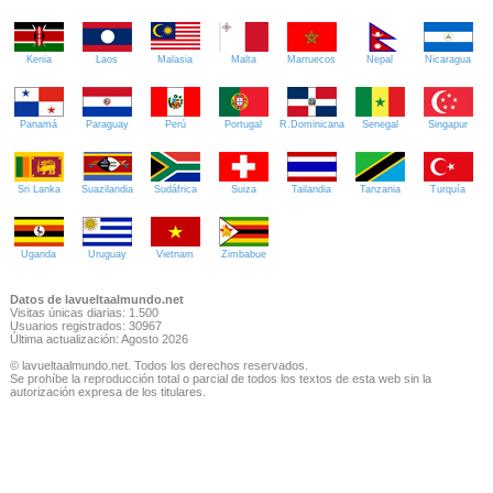
Kenia
Laos
Malasia
Malta
Marruecos
Nepal
Nicaragua
Panamá
Paraguay
Perú
Portugal
R.Dominicana
Senegal
Singapur
Sri Lanka
Suazilandia
Sudáfrica
Suiza
Tailandia
Tanzania
Turquía
Uganda
Uruguay
Vietnam
Zimbabue
Datos de lavueltaalmundo.net
Visitas únicas diarias: 1.500
Usuarios registrados: 30967
Última actualización: Agosto 2026
© lavueltaalmundo.net. Todos los derechos reservados.
Se prohíbe la reproducción total o parcial de todos los textos de esta web sin la
autorización expresa de los titulares.