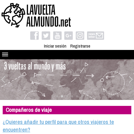
Iniciar sesión
Registrarse
Quienes somos
El proyecto
Blog
Viaja con nosotros
Camino solidario
Compañeros de viaje
Libros
Club de viajes
¿Quieres añadir tu perfil para que otros viajeros te
Compañeros de viaje
encuentren?