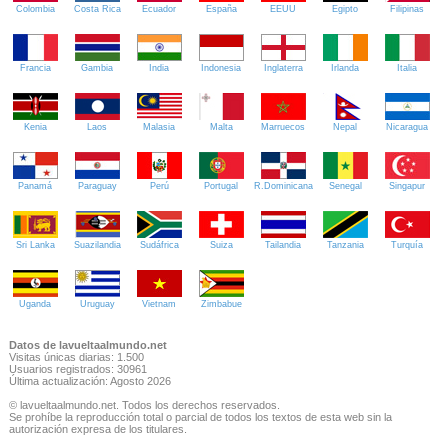
Colombia
Costa Rica
Ecuador
España
EEUU
Egipto
Filipinas
Francia
Gambia
India
Indonesia
Inglaterra
Irlanda
Italia
Kenia
Laos
Malasia
Malta
Marruecos
Nepal
Nicaragua
Panamá
Paraguay
Perú
Portugal
R.Dominicana
Senegal
Singapur
Sri Lanka
Suazilandia
Sudáfrica
Suiza
Tailandia
Tanzania
Turquía
Uganda
Uruguay
Vietnam
Zimbabue
Datos de lavueltaalmundo.net
Visitas únicas diarias: 1.500
Usuarios registrados: 30961
Última actualización: Agosto 2026
© lavueltaalmundo.net. Todos los derechos reservados.
Se prohíbe la reproducción total o parcial de todos los textos de esta web sin la
autorización expresa de los titulares.