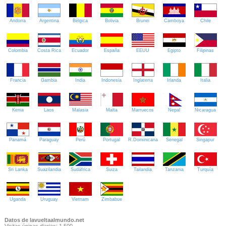
Andorra
Argentina
Bélgica
Bolivia
Brunei
Camboya
Chile
Colombia
Costa Rica
Ecuador
España
EEUU
Egipto
Filipinas
Francia
Gambia
India
Indonesia
Inglaterra
Irlanda
Italia
Kenia
Laos
Malasia
Malta
Marruecos
Nepal
Nicaragua
Panamá
Paraguay
Perú
Portugal
R.Dominicana
Senegal
Singapur
Sri Lanka
Suazilandia
Sudáfrica
Suiza
Tailandia
Tanzania
Turquía
Uganda
Uruguay
Vietnam
Zimbabue
Datos de lavueltaalmundo.net
Visitas únicas diarias: 1.500