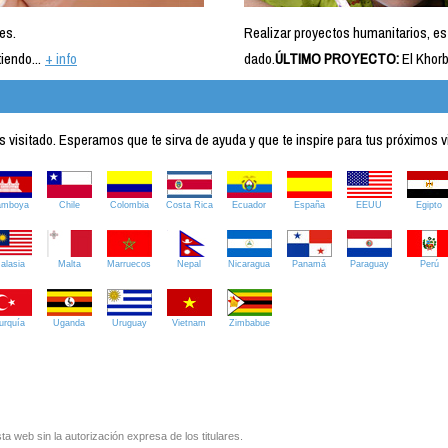
es.
Realizar proyectos humanitarios, es
iendo...
+ info
dado.
ÚLTIMO PROYECTO:
El Khorb
visitado. Esperamos que te sirva de ayuda y que te inspire para tus próximos v
amboya
Chile
Colombia
Costa Rica
Ecuador
España
EEUU
Egipto
alasia
Malta
Marruecos
Nepal
Nicaragua
Panamá
Paraguay
Perú
urquía
Uganda
Uruguay
Vietnam
Zimbabue
ta web sin la autorización expresa de los titulares.