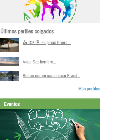
Últimos perfiles colgados
🛵 🐟 🏝️ Filipinas Enero ...
Viaje Septiembre...
Busco compi para iniciar Brasil...
Más perfiles
Eventos