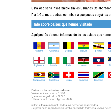
Esta web sería insostenible sin los Usuarios Colaborador
Por 1 € al mes, podrás contribuir a que pueda seguir exist
Info sobre países que hemos visitado
Aquí podrás obtener información de los países que hemos 
Andorra
Argentina
Bélgica
Bolivia
Brunei
C
Inglaterra
Irlanda
Italia
Kenia
Laos
M
Suazilandia
Sudáfrica
Suiza
Tailandia
Tanzania
T
Datos de lavueltaalmundo.net
Visitas únicas diarias: 1.500
Usuarios registrados: 30961
Última actualización: Agosto 2026
© lavueltaalmundo.net. Todos los derechos reservados.
Se prohíbe la reproducción total o parcial de todos los textos de es