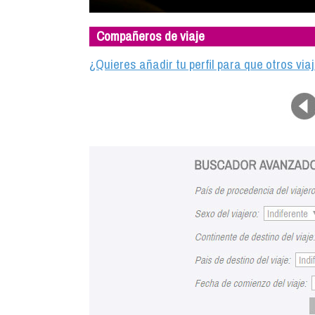
Compañeros de viaje
¿Quieres añadir tu perfil para que otros vi