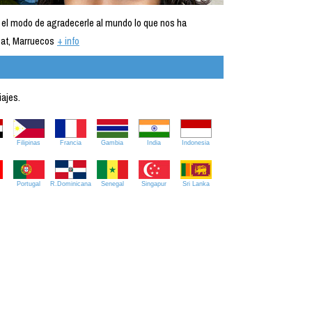
 el modo de agradecerle al mundo lo que nos ha
at, Marruecos
+ info
iajes.
Filipinas
Francia
Gambia
India
Indonesia
Portugal
R.Dominicana
Senegal
Singapur
Sri Lanka