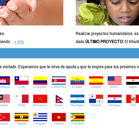
es.
Realizar proyectos humanitarios, es
iendo...
+ info
dado.
ÚLTIMO PROYECTO:
El Khorb
visitado. Esperamos que te sirva de ayuda y que te inspire para tus próximos v
amboya
Chile
Colombia
Costa Rica
Ecuador
España
EEUU
Egipto
alasia
Malta
Marruecos
Nepal
Nicaragua
Panamá
Paraguay
Perú
urquía
Uganda
Uruguay
Vietnam
Zimbabue