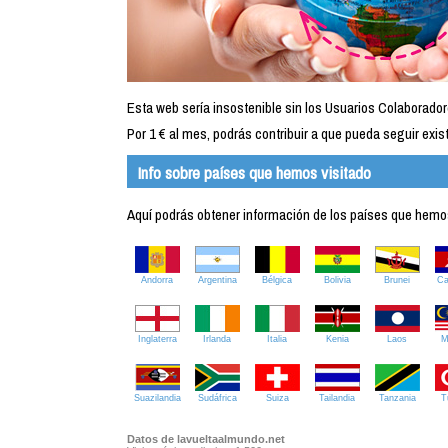
Esta web sería insostenible sin los Usuarios Colaborador
Por 1 € al mes, podrás contribuir a que pueda seguir exist
Info sobre países que hemos visitado
Aquí podrás obtener información de los países que hemos 
Andorra
Argentina
Bélgica
Bolivia
Brunei
C
Inglaterra
Irlanda
Italia
Kenia
Laos
M
Suazilandia
Sudáfrica
Suiza
Tailandia
Tanzania
T
Datos de lavueltaalmundo.net