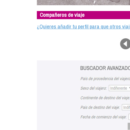
Compañeros de viaje
¿Quieres añadir tu perfil para que otros vi