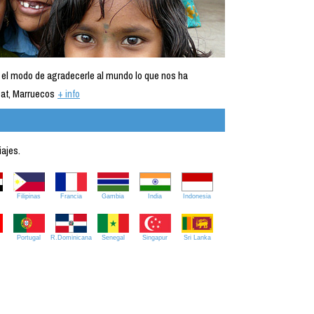
 el modo de agradecerle al mundo lo que nos ha
at, Marruecos
+ info
iajes.
Filipinas
Francia
Gambia
India
Indonesia
Portugal
R.Dominicana
Senegal
Singapur
Sri Lanka