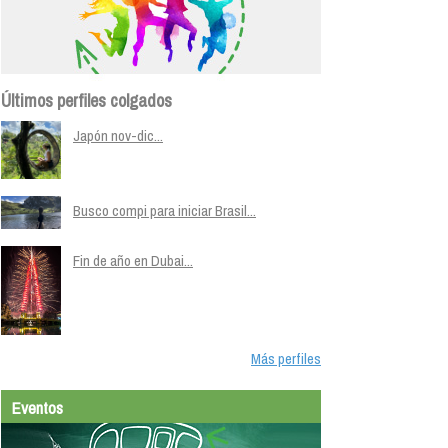
Últimos perfiles colgados
Japón nov-dic...
Busco compi para iniciar Brasil...
Fin de año en Dubai...
Más perfiles
Eventos