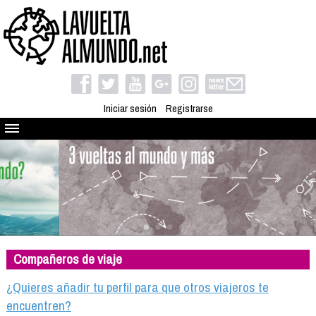
Iniciar sesión
Registrarse
Quienes somos
El proyecto
Blog
Viaja con nosotros
Camino solidario
Compañeros de viaje
Libros
Club de viajes
¿Quieres añadir tu perfil para que otros viajeros te
Compañeros de viaje
encuentren?