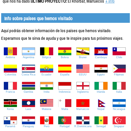
que nos ha dado.
ÚLTIMO PROYECTO:
El Khorbat, Marruecos
+ info
Info sobre países que hemos visitado
Aquí podrás obtener información de los países que hemos visitado.
Esperamos que te sirva de ayuda y que te inspire para tus próximos viajes.
Andorra
Argentina
Bélgica
Bolivia
Brunei
Camboya
Chile
Colombia
Costa Rica
Ecuador
España
EEUU
Egipto
Filipinas
Francia
Gambia
India
Indonesia
Inglaterra
Irlanda
Italia
Kenia
Laos
Malasia
Malta
Marruecos
Nepal
Nicaragua
Panamá
Paraguay
Perú
Portugal
R.Dominicana
Senegal
Singapur