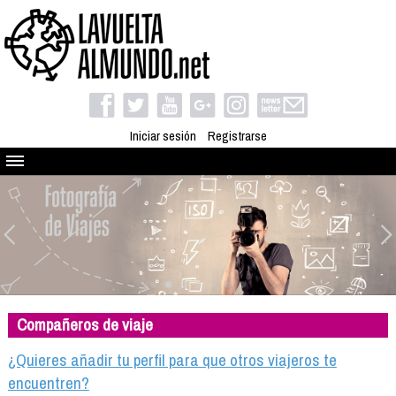
Iniciar sesión
Registrarse
Quienes somos
El proyecto
Blog
Viaja con nosotros
Camino solidario
Compañeros de viaje
Libros
Club de viajes
¿Quieres añadir tu perfil para que otros viajeros te
Compañeros de viaje
encuentren?