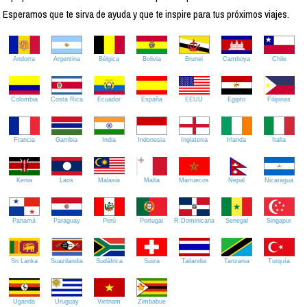
Esperamos que te sirva de ayuda y que te inspire para tus próximos viajes.
Andorra
Argentina
Bélgica
Bolivia
Brunei
Camboya
Chile
Colombia
Costa Rica
Ecuador
España
EEUU
Egipto
Filipinas
Francia
Gambia
India
Indonesia
Inglaterra
Irlanda
Italia
Kenia
Laos
Malasia
Malta
Marruecos
Nepal
Nicaragua
Panamá
Paraguay
Perú
Portugal
R.Dominicana
Senegal
Singapur
Sri Lanka
Suazilandia
Sudáfrica
Suiza
Tailandia
Tanzania
Turquía
Uganda
Uruguay
Vietnam
Zimbabue