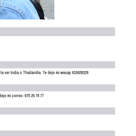
ría ver India o Thailandia. Te dejo mi wasap 615928326
dejo mi correo: 675 25 76 77