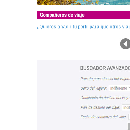
Compañeros de viaje
¿Quieres añadir tu perfil para que otros vi