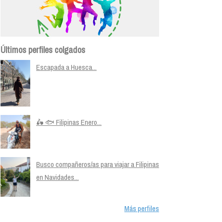
Últimos perfiles colgados
Escapada a Huesca...
🛵 🐟 Filipinas Enero...
Busco compañeros/as para viajar a Filipinas
en Navidades...
Más perfiles