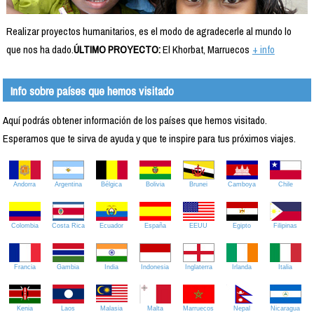
Realizar proyectos humanitarios, es el modo de agradecerle al mundo lo
que nos ha dado.
ÚLTIMO PROYECTO:
El Khorbat, Marruecos
+ info
Info sobre países que hemos visitado
Aquí podrás obtener información de los países que hemos visitado.
Esperamos que te sirva de ayuda y que te inspire para tus próximos viajes.
Andorra
Argentina
Bélgica
Bolivia
Brunei
Camboya
Chile
Colombia
Costa Rica
Ecuador
España
EEUU
Egipto
Filipinas
Francia
Gambia
India
Indonesia
Inglaterra
Irlanda
Italia
Kenia
Laos
Malasia
Malta
Marruecos
Nepal
Nicaragua