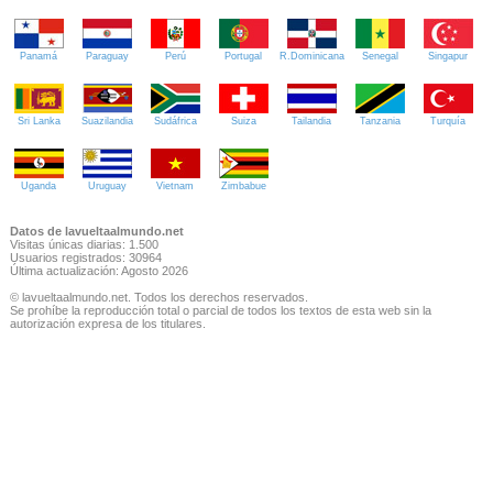
Panamá
Paraguay
Perú
Portugal
R.Dominicana
Senegal
Singapur
Sri Lanka
Suazilandia
Sudáfrica
Suiza
Tailandia
Tanzania
Turquía
Uganda
Uruguay
Vietnam
Zimbabue
Datos de lavueltaalmundo.net
Visitas únicas diarias: 1.500
Usuarios registrados: 30964
Última actualización: Agosto 2026
© lavueltaalmundo.net. Todos los derechos reservados.
Se prohíbe la reproducción total o parcial de todos los textos de esta web sin la
autorización expresa de los titulares.