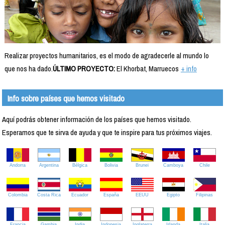
Realizar proyectos humanitarios, es el modo de agradecerle al mundo lo
que nos ha dado.
ÚLTIMO PROYECTO:
El Khorbat, Marruecos
+ info
Info sobre países que hemos visitado
Aquí podrás obtener información de los países que hemos visitado.
Esperamos que te sirva de ayuda y que te inspire para tus próximos viajes.
Andorra
Argentina
Bélgica
Bolivia
Brunei
Camboya
Chile
Colombia
Costa Rica
Ecuador
España
EEUU
Egipto
Filipinas
Francia
Gambia
India
Indonesia
Inglaterra
Irlanda
Italia