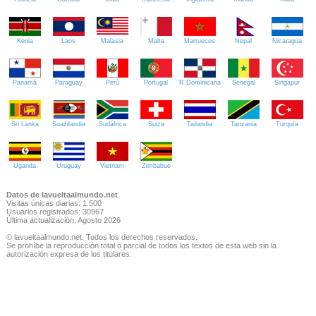
Kenia
Laos
Malasia
Malta
Marruecos
Nepal
Nicaragua
Panamá
Paraguay
Perú
Portugal
R.Dominicana
Senegal
Singapur
Sri Lanka
Suazilandia
Sudáfrica
Suiza
Tailandia
Tanzania
Turquía
Uganda
Uruguay
Vietnam
Zimbabue
Datos de lavueltaalmundo.net
Visitas únicas diarias: 1.500
Usuarios registrados: 30967
Última actualización: Agosto 2026
© lavueltaalmundo.net. Todos los derechos reservados.
Se prohíbe la reproducción total o parcial de todos los textos de esta web sin la
autorización expresa de los titulares.