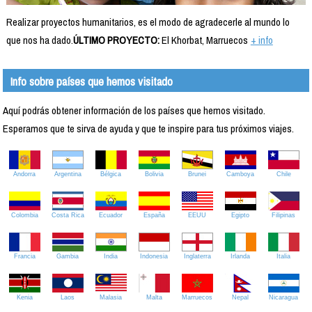
Realizar proyectos humanitarios, es el modo de agradecerle al mundo lo
que nos ha dado.
ÚLTIMO PROYECTO:
El Khorbat, Marruecos
+ info
Info sobre países que hemos visitado
Aquí podrás obtener información de los países que hemos visitado.
Esperamos que te sirva de ayuda y que te inspire para tus próximos viajes.
Andorra
Argentina
Bélgica
Bolivia
Brunei
Camboya
Chile
Colombia
Costa Rica
Ecuador
España
EEUU
Egipto
Filipinas
Francia
Gambia
India
Indonesia
Inglaterra
Irlanda
Italia
Kenia
Laos
Malasia
Malta
Marruecos
Nepal
Nicaragua