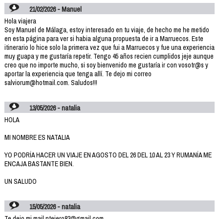
21/02/2026 - Manuel
Hola viajera
Soy Manuel de Málaga, estoy interesado en tu viaje, de hecho me he metido
en esta página para ver si habia alguna propuesta de ir a Marruecos. Este
itinerario lo hice solo la primera vez que fui a Marruecos y fue una experiencia
muy guapa y me gustaría repetir. Tengo 45 años recien cumplidos jeje aunque
creo que no importe mucho, si soy bienvenido me gustaría ir con vosotr@s y
aportar la experiencia que tenga allí. Te dejo mi correo
salviorum@hotmail.com. Saludos!!!
13/05/2026 - natalia
HOLA
MI NOMBRE ES NATALIA
YO PODRÍA HACER UN VIAJE EN AGOSTO DEL 26 DEL 10 AL 23 Y RUMANÍA ME
ENCAJA BASTANTE BIEN.
UN SALUDO
15/05/2026 - natalia
Te dejo mi mail ntejero83@gmail.com