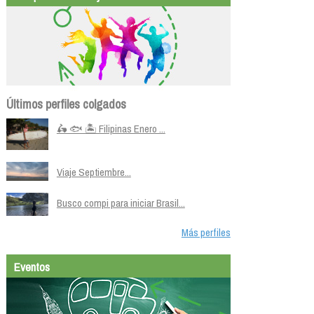
Últimos perfiles colgados
🛵 🐟 🏝️ Filipinas Enero ...
Viaje Septiembre...
Busco compi para iniciar Brasil...
Más perfiles
Eventos