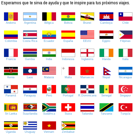
Esperamos que te sirva de ayuda y que te inspire para tus próximos viajes.
Andorra
Argentina
Bélgica
Bolivia
Brunei
Camboya
Chile
Colombia
Costa Rica
Ecuador
España
EEUU
Egipto
Filipinas
Francia
Gambia
India
Indonesia
Inglaterra
Irlanda
Italia
Kenia
Laos
Malasia
Malta
Marruecos
Nepal
Nicaragua
Panamá
Paraguay
Perú
Portugal
R.Dominicana
Senegal
Singapur
Sri Lanka
Suazilandia
Sudáfrica
Suiza
Tailandia
Tanzania
Turquía
Uganda
Uruguay
Vietnam
Zimbabue