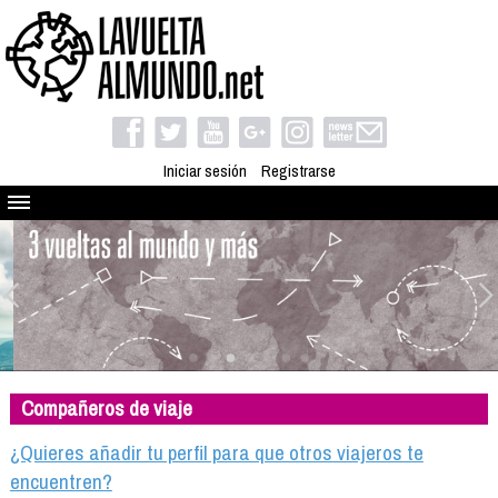
Iniciar sesión
Registrarse
Quienes somos
El proyecto
Blog
Viaja con nosotros
Camino solidario
Compañeros de viaje
Libros
Club de viajes
¿Quieres añadir tu perfil para que otros viajeros te
Compañeros de viaje
encuentren?