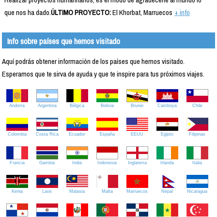
que nos ha dado.
ÚLTIMO PROYECTO:
El Khorbat, Marruecos
+ info
Info sobre países que hemos visitado
Aquí podrás obtener información de los países que hemos visitado.
Esperamos que te sirva de ayuda y que te inspire para tus próximos viajes.
Andorra
Argentina
Bélgica
Bolivia
Brunei
Camboya
Chile
Colombia
Costa Rica
Ecuador
España
EEUU
Egipto
Filipinas
Francia
Gambia
India
Indonesia
Inglaterra
Irlanda
Italia
Kenia
Laos
Malasia
Malta
Marruecos
Nepal
Nicaragua