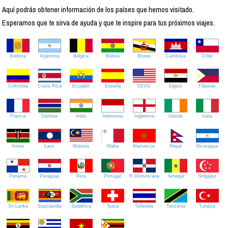
Aquí podrás obtener información de los países que hemos visitado.
Esperamos que te sirva de ayuda y que te inspire para tus próximos viajes.
Andorra
Argentina
Bélgica
Bolivia
Brunei
Camboya
Chile
Colombia
Costa Rica
Ecuador
España
EEUU
Egipto
Filipinas
Francia
Gambia
India
Indonesia
Inglaterra
Irlanda
Italia
Kenia
Laos
Malasia
Malta
Marruecos
Nepal
Nicaragua
Panamá
Paraguay
Perú
Portugal
R.Dominicana
Senegal
Singapur
Sri Lanka
Suazilandia
Sudáfrica
Suiza
Tailandia
Tanzania
Turquía