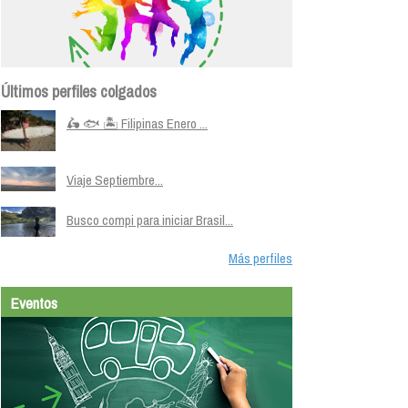
Últimos perfiles colgados
🛵 🐟 🏝️ Filipinas Enero ...
Viaje Septiembre...
Busco compi para iniciar Brasil...
Más perfiles
Eventos