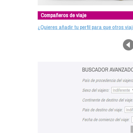
Compañeros de viaje
¿Quieres añadir tu perfil para que otros vi