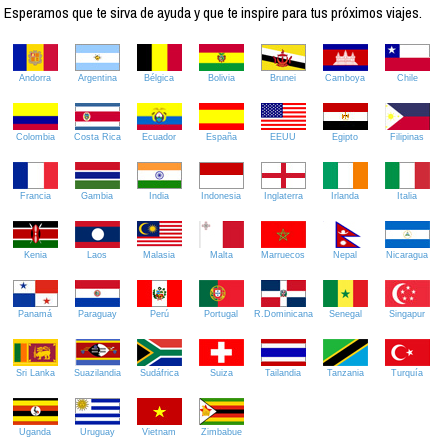
Esperamos que te sirva de ayuda y que te inspire para tus próximos viajes.
Andorra
Argentina
Bélgica
Bolivia
Brunei
Camboya
Chile
Colombia
Costa Rica
Ecuador
España
EEUU
Egipto
Filipinas
Francia
Gambia
India
Indonesia
Inglaterra
Irlanda
Italia
Kenia
Laos
Malasia
Malta
Marruecos
Nepal
Nicaragua
Panamá
Paraguay
Perú
Portugal
R.Dominicana
Senegal
Singapur
Sri Lanka
Suazilandia
Sudáfrica
Suiza
Tailandia
Tanzania
Turquía
Uganda
Uruguay
Vietnam
Zimbabue