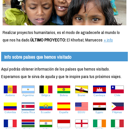
Realizar proyectos humanitarios, es el modo de agradecerle al mundo lo
que nos ha dado.
ÚLTIMO PROYECTO:
El Khorbat, Marruecos
+ info
Info sobre países que hemos visitado
Aquí podrás obtener información de los países que hemos visitado.
Esperamos que te sirva de ayuda y que te inspire para tus próximos viajes.
Andorra
Argentina
Bélgica
Bolivia
Brunei
Camboya
Chile
Colombia
Costa Rica
Ecuador
España
EEUU
Egipto
Filipinas