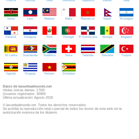
Francia
Gambia
India
Indonesia
Inglaterra
Irlanda
Italia
Kenia
Laos
Malasia
Malta
Marruecos
Nepal
Nicaragua
Panamá
Paraguay
Perú
Portugal
R.Dominicana
Senegal
Singapur
Sri Lanka
Suazilandia
Sudáfrica
Suiza
Tailandia
Tanzania
Turquía
Uganda
Uruguay
Vietnam
Zimbabue
Datos de lavueltaalmundo.net
Visitas únicas diarias: 1.500
Usuarios registrados: 30969
Última actualización: Agosto 2026
© lavueltaalmundo.net. Todos los derechos reservados.
Se prohíbe la reproducción total o parcial de todos los textos de esta web sin la
autorización expresa de los titulares.