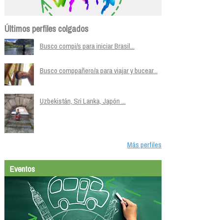
Últimos perfiles colgados
Busco compi/s para iniciar Brasil...
Busco comppañero/a para viajar y bucear...
Uzbekistán, Sri Lanka, Japón ...
Más perfiles
Eventos