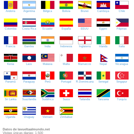
Andorra
Argentina
Bélgica
Bolivia
Brunei
Camboya
Chile
Colombia
Costa Rica
Ecuador
España
EEUU
Egipto
Filipinas
Francia
Gambia
India
Indonesia
Inglaterra
Irlanda
Italia
Kenia
Laos
Malasia
Malta
Marruecos
Nepal
Nicaragua
Panamá
Paraguay
Perú
Portugal
R.Dominicana
Senegal
Singapur
Sri Lanka
Suazilandia
Sudáfrica
Suiza
Tailandia
Tanzania
Turquía
Uganda
Uruguay
Vietnam
Zimbabue
Datos de lavueltaalmundo.net
Visitas únicas diarias: 1.500