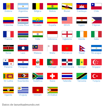
Andorra
Argentina
Bélgica
Bolivia
Brunei
Camboya
Chile
Colombia
Costa Rica
Ecuador
España
EEUU
Egipto
Filipinas
Francia
Gambia
India
Indonesia
Inglaterra
Irlanda
Italia
Kenia
Laos
Malasia
Malta
Marruecos
Nepal
Nicaragua
Panamá
Paraguay
Perú
Portugal
R.Dominicana
Senegal
Singapur
Sri Lanka
Suazilandia
Sudáfrica
Suiza
Tailandia
Tanzania
Turquía
Uganda
Uruguay
Vietnam
Zimbabue
Datos de lavueltaalmundo.net