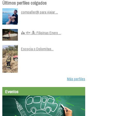
Últimos perfiles colgados
compañer@ para viajar ...
🛵 🐟 🏝️ Filipinas Enero ...
Escocia o Dolomitas...
Más perfiles
Eventos