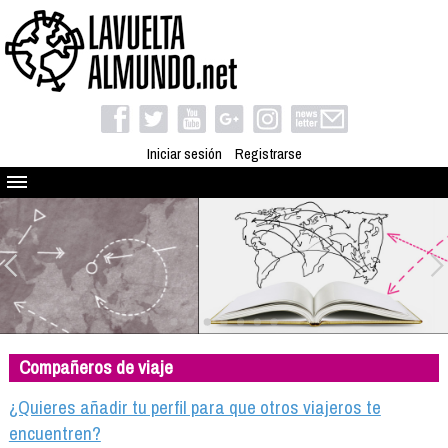
Iniciar sesión
Registrarse
Quienes somos
El proyecto
Blog
Viaja con nosotros
Camino solidario
Compañeros de viaje
Libros
Club de viajes
¿Quieres añadir tu perfil para que otros viajeros te
Compañeros de viaje
encuentren?