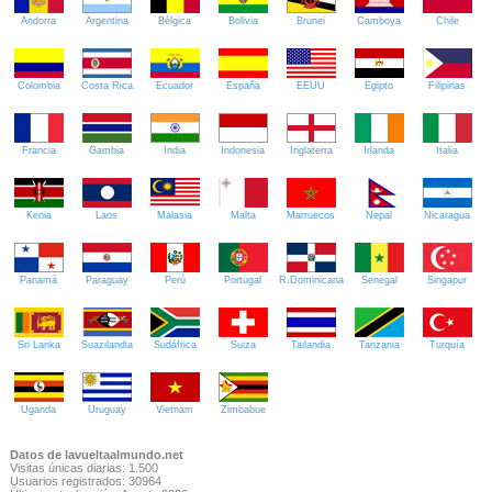
Andorra
Argentina
Bélgica
Bolivia
Brunei
Camboya
Chile
Colombia
Costa Rica
Ecuador
España
EEUU
Egipto
Filipinas
Francia
Gambia
India
Indonesia
Inglaterra
Irlanda
Italia
Kenia
Laos
Malasia
Malta
Marruecos
Nepal
Nicaragua
Panamá
Paraguay
Perú
Portugal
R.Dominicana
Senegal
Singapur
Sri Lanka
Suazilandia
Sudáfrica
Suiza
Tailandia
Tanzania
Turquía
Uganda
Uruguay
Vietnam
Zimbabue
Datos de lavueltaalmundo.net
Visitas únicas diarias: 1.500
Usuarios registrados: 30964