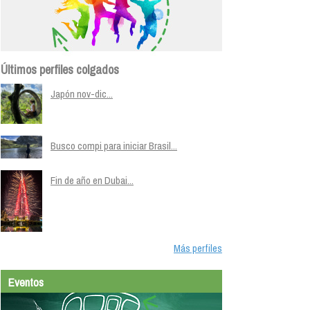
Últimos perfiles colgados
Japón nov-dic...
Busco compi para iniciar Brasil...
Fin de año en Dubai...
Más perfiles
Eventos