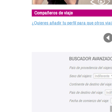
Compañeros de viaje
¿Quieres añadir tu perfil para que otros vi