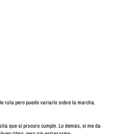
de ruta pero puedo variarlo sobre la marcha.
ita que sí procuro cumplir. Lo demás, si me da
 a buen ritmo, pero sin estresarme.