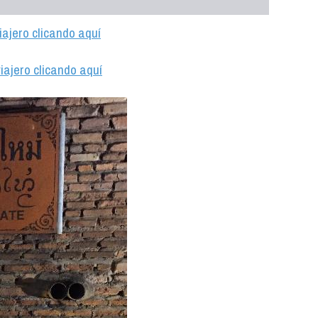
iajero clicando aquí
iajero clicando aquí