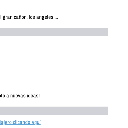
el gran cañon, los angeles....
pto a nuevas ideas!
iajero clicando aquí