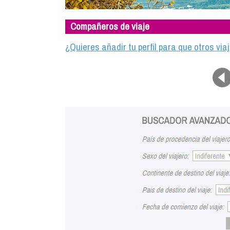
Compañeros de viaje
¿Quieres añadir tu perfil para que otros vi