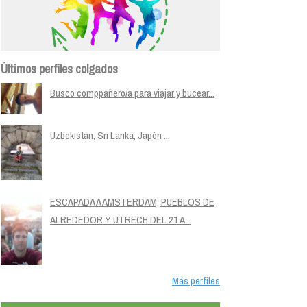
Últimos perfiles colgados
Busco comppañero/a para viajar y bucear...
Uzbekistán, Sri Lanka, Japón ...
ESCAPADA A AMSTERDAM, PUEBLOS DE
ALREDEDOR Y UTRECH DEL 21 A...
Más perfiles