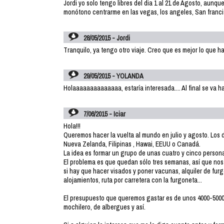
Jordi yo solo tengo libres del dia 1 al 21 de Agosto, aunq
monótono centrarme en las vegas, los angeles, San francisc
28/05/2015 - Jordi
Tranquilo, ya tengo otro viaje. Creo que es mejor lo que h
29/05/2015 - YOLANDA
Holaaaaaaaaaaaaaa, estaría interesada.... Al final se va h
7/06/2015 - Iciar
Hola!!!
Queremos hacer la vuelta al mundo en julio y agosto. Los d
Nueva Zelanda, Filipinas , Hawai, EEUU o Canadá.
La idea es formar un grupo de unas cuatro y cinco person
El problema es que quedan sólo tres semanas, así que nos
si hay que hacer visados y poner vacunas, alquiler de fur
alojamientos, ruta por carretera con la furgoneta...
El presupuesto que queremos gastar es de unos 4000-5000 
mochilero, de albergues y así.