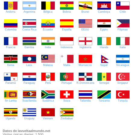
Andorra
Argentina
Bélgica
Bolivia
Brunei
Camboya
Chile
Colombia
Costa Rica
Ecuador
España
EEUU
Egipto
Filipinas
Francia
Gambia
India
Indonesia
Inglaterra
Irlanda
Italia
Kenia
Laos
Malasia
Malta
Marruecos
Nepal
Nicaragua
Panamá
Paraguay
Perú
Portugal
R.Dominicana
Senegal
Singapur
Sri Lanka
Suazilandia
Sudáfrica
Suiza
Tailandia
Tanzania
Turquía
Uganda
Uruguay
Vietnam
Zimbabue
Datos de lavueltaalmundo.net
Visitas únicas diarias: 1.500