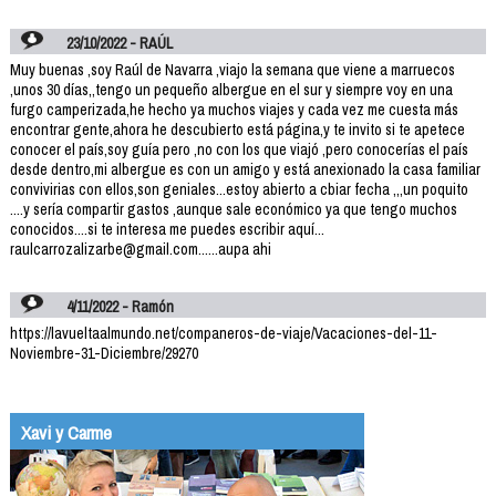
23/10/2022 - RAÚL
Muy buenas ,soy Raúl de Navarra ,viajo la semana que viene a marruecos
,unos 30 días,,tengo un pequeño albergue en el sur y siempre voy en una
furgo camperizada,he hecho ya muchos viajes y cada vez me cuesta más
encontrar gente,ahora he descubierto está página,y te invito si te apetece
conocer el país,soy guía pero ,no con los que viajó ,pero conocerías el país
desde dentro,mi albergue es con un amigo y está anexionado la casa familiar
convivirias con ellos,son geniales...estoy abierto a cbiar fecha ,,,un poquito
....y sería compartir gastos ,aunque sale económico ya que tengo muchos
conocidos....si te interesa me puedes escribir aquí...
raulcarrozalizarbe@gmail.com......aupa ahi
4/11/2022 - Ramón
https://lavueltaalmundo.net/companeros-de-viaje/Vacaciones-del-11-
Noviembre-31-Diciembre/29270
Xavi y Carme