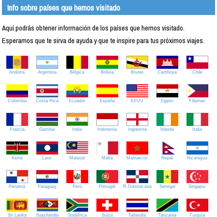
Info sobre países que hemos visitado
Aquí podrás obtener información de los países que hemos visitado.
Esperamos que te sirva de ayuda y que te inspire para tus próximos viajes.
Andorra
Argentina
Bélgica
Bolivia
Brunei
Camboya
Chile
Colombia
Costa Rica
Ecuador
España
EEUU
Egipto
Filipinas
Francia
Gambia
India
Indonesia
Inglaterra
Irlanda
Italia
Kenia
Laos
Malasia
Malta
Marruecos
Nepal
Nicaragua
Panamá
Paraguay
Perú
Portugal
R.Dominicana
Senegal
Singapur
Sri Lanka
Suazilandia
Sudáfrica
Suiza
Tailandia
Tanzania
Turquía