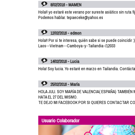
8/02/2016 - MAMEN
Hola!! yo estaré este verano por sureste asiático sin ruta fi
Podemos hablar. tepaeceke@yahoo.es
12/02/2016 - edmon
Hola!! Por si te interesa, quién sabe si se puede coincid
Laos--Vietnam--Camboya-y-Tailandia-/12033
14/02/2016 - Lucia
Hola! Soy lucia. Yo estaré en marzo en Tailandia. Contác
25/02/2016 - María
HOLA JULI. SOY MARÍA DE VALENCIA( ESPAÑA) TAMBIÉN 
HATA EL 27 DEL MISMO.
TE DEJO MI FACEBOOK POR SI QUIERES CONTACTAR CO
Usuario Colaborador