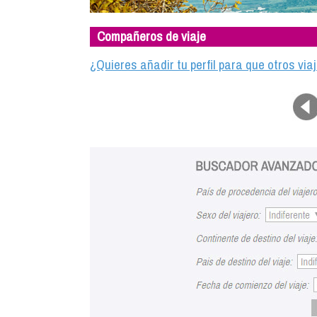
Compañeros de viaje
¿Quieres añadir tu perfil para que otros vi