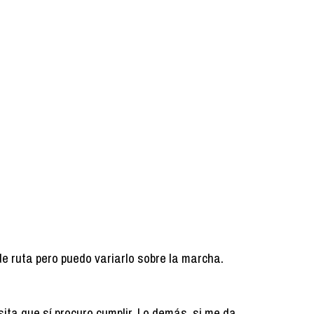
de ruta pero puedo variarlo sobre la marcha.
ita que sí procuro cumplir. Lo demás, si me da