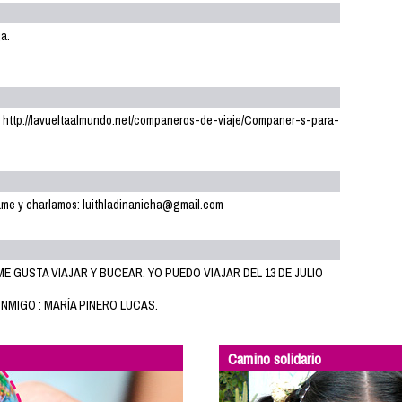
ja.
ir :) http://lavueltaalmundo.net/companeros-de-viaje/Companer-s-para-
tame y charlamos: luithladinanicha@gmail.com
ME GUSTA VIAJAR Y BUCEAR. YO PUEDO VIAJAR DEL 13 DE JULIO
NMIGO : MARÍA PINERO LUCAS.
Camino solidario