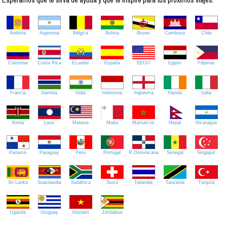
Andorra
Argentina
Bélgica
Bolivia
Brunei
Camboya
Chile
Colombia
Costa Rica
Ecuador
España
EEUU
Egipto
Filipinas
Francia
Gambia
India
Indonesia
Inglaterra
Irlanda
Italia
Kenia
Laos
Malasia
Malta
Marruecos
Nepal
Nicaragua
Panamá
Paraguay
Perú
Portugal
R.Dominicana
Senegal
Singapur
Sri Lanka
Suazilandia
Sudáfrica
Suiza
Tailandia
Tanzania
Turquía
Uganda
Uruguay
Vietnam
Zimbabue