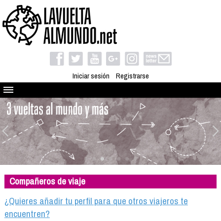
Iniciar sesión
Registrarse
Quienes somos
El proyecto
Blog
Viaja con nosotros
Camino solidario
Compañeros de viaje
Libros
Club de viajes
¿Quieres añadir tu perfil para que otros viajeros te
Compañeros de viaje
encuentren?