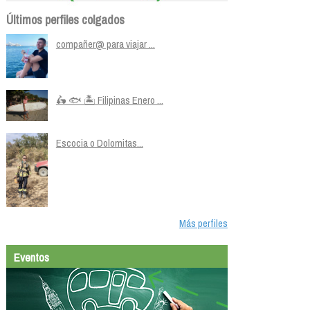
Últimos perfiles colgados
compañer@ para viajar ...
🛵 🐟 🏝️ Filipinas Enero ...
Escocia o Dolomitas...
Más perfiles
Eventos