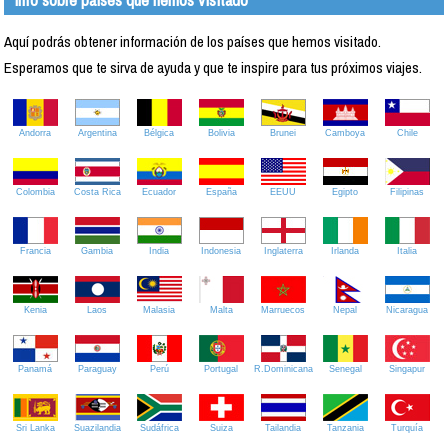
Aquí podrás obtener información de los países que hemos visitado.
Esperamos que te sirva de ayuda y que te inspire para tus próximos viajes.
Andorra
Argentina
Bélgica
Bolivia
Brunei
Camboya
Chile
Colombia
Costa Rica
Ecuador
España
EEUU
Egipto
Filipinas
Francia
Gambia
India
Indonesia
Inglaterra
Irlanda
Italia
Kenia
Laos
Malasia
Malta
Marruecos
Nepal
Nicaragua
Panamá
Paraguay
Perú
Portugal
R.Dominicana
Senegal
Singapur
Sri Lanka
Suazilandia
Sudáfrica
Suiza
Tailandia
Tanzania
Turquía