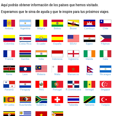
Aquí podrás obtener información de los países que hemos visitado.
Esperamos que te sirva de ayuda y que te inspire para tus próximos viajes.
Andorra
Argentina
Bélgica
Bolivia
Brunei
Camboya
Chile
Colombia
Costa Rica
Ecuador
España
EEUU
Egipto
Filipinas
Francia
Gambia
India
Indonesia
Inglaterra
Irlanda
Italia
Kenia
Laos
Malasia
Malta
Marruecos
Nepal
Nicaragua
Panamá
Paraguay
Perú
Portugal
R.Dominicana
Senegal
Singapur
Sri Lanka
Suazilandia
Sudáfrica
Suiza
Tailandia
Tanzania
Turquía