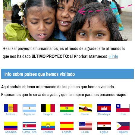
Realizar proyectos humanitarios, es el modo de agradecerle al mundo lo
que nos ha dado.
ÚLTIMO PROYECTO:
El Khorbat, Marruecos
+ info
Info sobre países que hemos visitado
Aquí podrás obtener información de los países que hemos visitado.
Esperamos que te sirva de ayuda y que te inspire para tus próximos viajes.
Andorra
Argentina
Bélgica
Bolivia
Brunei
Camboya
Chile
Colombia
Costa Rica
Ecuador
España
EEUU
Egipto
Filipinas