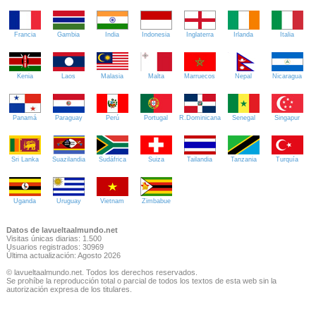
Francia
Gambia
India
Indonesia
Inglaterra
Irlanda
Italia
Kenia
Laos
Malasia
Malta
Marruecos
Nepal
Nicaragua
Panamá
Paraguay
Perú
Portugal
R.Dominicana
Senegal
Singapur
Sri Lanka
Suazilandia
Sudáfrica
Suiza
Tailandia
Tanzania
Turquía
Uganda
Uruguay
Vietnam
Zimbabue
Datos de lavueltaalmundo.net
Visitas únicas diarias: 1.500
Usuarios registrados: 30969
Última actualización: Agosto 2026
© lavueltaalmundo.net. Todos los derechos reservados.
Se prohíbe la reproducción total o parcial de todos los textos de esta web sin la
autorización expresa de los titulares.