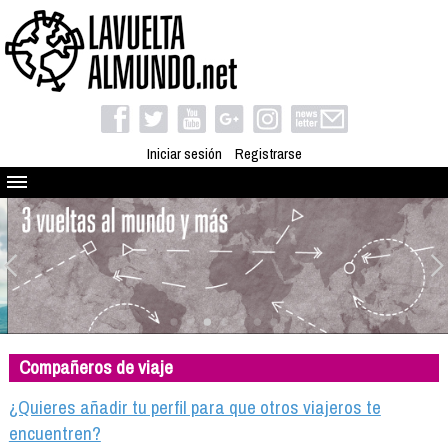
Iniciar sesión
Registrarse
Quienes somos
El proyecto
Blog
Viaja con nosotros
Camino solidario
Compañeros de viaje
Libros
Club de viajes
¿Quieres añadir tu perfil para que otros viajeros te
Compañeros de viaje
encuentren?