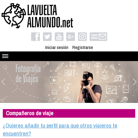
Iniciar sesión
Registrarse
Quienes somos
El proyecto
Blog
Viaja con nosotros
Camino solidario
Compañeros de viaje
Libros
Club de viajes
¿Quieres añadir tu perfil para que otros viajeros te
Compañeros de viaje
encuentren?