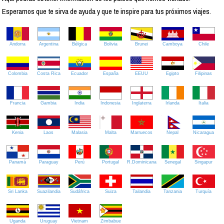
Esperamos que te sirva de ayuda y que te inspire para tus próximos viajes.
Andorra
Argentina
Bélgica
Bolivia
Brunei
Camboya
Chile
Colombia
Costa Rica
Ecuador
España
EEUU
Egipto
Filipinas
Francia
Gambia
India
Indonesia
Inglaterra
Irlanda
Italia
Kenia
Laos
Malasia
Malta
Marruecos
Nepal
Nicaragua
Panamá
Paraguay
Perú
Portugal
R.Dominicana
Senegal
Singapur
Sri Lanka
Suazilandia
Sudáfrica
Suiza
Tailandia
Tanzania
Turquía
Uganda
Uruguay
Vietnam
Zimbabue