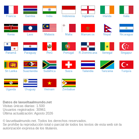
Francia
Gambia
India
Indonesia
Inglaterra
Irlanda
Italia
Kenia
Laos
Malasia
Malta
Marruecos
Nepal
Nicaragua
Panamá
Paraguay
Perú
Portugal
R.Dominicana
Senegal
Singapur
Sri Lanka
Suazilandia
Sudáfrica
Suiza
Tailandia
Tanzania
Turquía
Uganda
Uruguay
Vietnam
Zimbabue
Datos de lavueltaalmundo.net
Visitas únicas diarias: 1.500
Usuarios registrados: 30961
Última actualización: Agosto 2026
© lavueltaalmundo.net. Todos los derechos reservados.
Se prohíbe la reproducción total o parcial de todos los textos de esta web sin la
autorización expresa de los titulares.